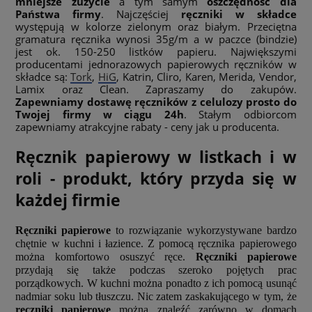
mniejsze zużycie
a tym samym
oszczędność dla
Państwa firmy
. Najczęściej
ręczniki w składce
występują w kolorze zielonym oraz białym. Przeciętna
gramatura ręcznika wynosi 35g/m a w paczce (bindzie)
jest ok. 150-250 listków papieru. Największymi
producentami jednorazowych papierowych ręczników w
składce są:
Tork
,
HiG
, Katrin, Cliro, Karen, Merida, Vendor,
Lamix oraz Clean. Zapraszamy do zakupów.
Zapewniamy dostawę ręczników z celulozy prosto do
Twojej firmy w ciągu 24h
. Stałym odbiorcom
zapewniamy atrakcyjne rabaty - ceny jak u producenta.
Ręcznik papierowy w listkach i w
roli - produkt, który przyda się w
każdej firmie
Ręczniki papierowe
to rozwiązanie wykorzystywane bardzo
chętnie w kuchni i łazience. Z pomocą ręcznika papierowego
można komfortowo osuszyć ręce.
Ręczniki papierowe
przydają się także podczas szeroko pojętych prac
porządkowych. W kuchni można ponadto z ich pomocą usunąć
nadmiar soku lub tłuszczu. Nic zatem zaskakującego w tym, że
ręczniki papierowe
można znaleźć zarówno w domach