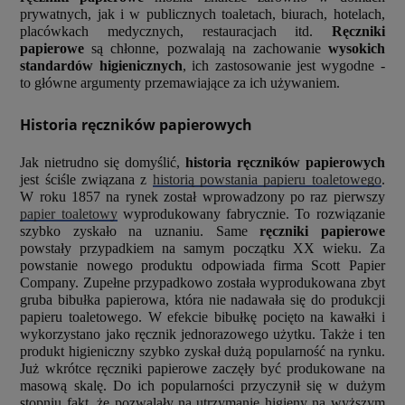
prywatnych, jak i w publicznych toaletach, biurach, hotelach,
placówkach medycznych, restauracjach itd.
Ręczniki
papierowe
są chłonne, pozwalają na zachowanie
wysokich
standardów higienicznych
, ich zastosowanie jest wygodne -
to główne argumenty przemawiające za ich używaniem.
Historia ręczników papierowych
Jak nietrudno się domyślić,
historia ręczników papierowych
jest ściśle związana z
historią powstania papieru toaletowego
.
W roku 1857 na rynek został wprowadzony po raz pierwszy
papier toaletowy
wyprodukowany fabrycznie. To rozwiązanie
szybko zyskało na uznaniu. Same
ręczniki papierowe
powstały przypadkiem na samym początku XX wieku. Za
powstanie nowego produktu odpowiada firma Scott Papier
Company. Zupełne przypadkowo została wyprodukowana zbyt
gruba bibułka papierowa, która nie nadawała się do produkcji
papieru toaletowego. W efekcie bibułkę pocięto na kawałki i
wykorzystano jako ręcznik jednorazowego użytku. Także i ten
produkt higieniczny szybko zyskał dużą popularność na rynku.
Już wkrótce ręczniki papierowe zaczęły być produkowane na
masową skalę. Do ich popularności przyczynił się w dużym
stopniu fakt, że pozwalały na utrzymanie higieny na wyższym