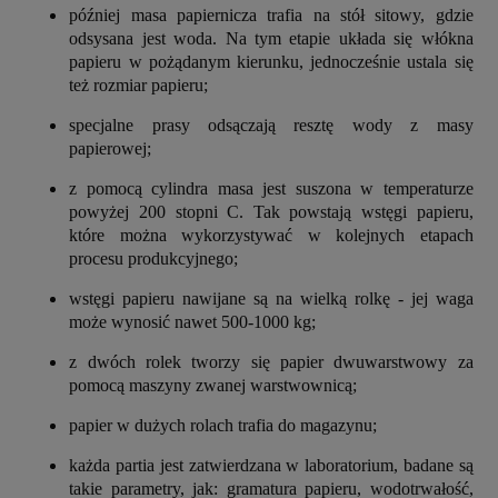
później masa papiernicza trafia na stół sitowy, gdzie
odsysana jest woda. Na tym etapie układa się włókna
papieru w pożądanym kierunku, jednocześnie ustala się
też rozmiar papieru;
specjalne prasy odsączają resztę wody z masy
papierowej;
z pomocą cylindra masa jest suszona w temperaturze
powyżej 200 stopni C. Tak powstają wstęgi papieru,
które można wykorzystywać w kolejnych etapach
procesu produkcyjnego;
wstęgi papieru nawijane są na wielką rolkę - jej waga
może wynosić nawet 500-1000 kg;
z dwóch rolek tworzy się papier dwuwarstwowy za
pomocą maszyny zwanej warstwownicą;
papier w dużych rolach trafia do magazynu;
każda partia jest zatwierdzana w laboratorium, badane są
takie parametry, jak: gramatura papieru, wodotrwałość,