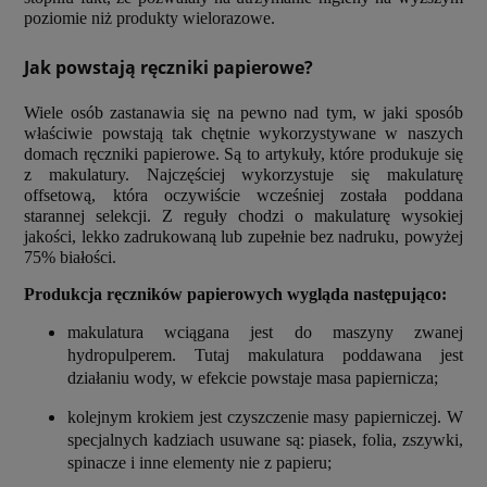
poziomie niż produkty wielorazowe.
Jak powstają ręczniki papierowe?
Wiele osób zastanawia się na pewno nad tym, w jaki sposób
właściwie powstają tak chętnie wykorzystywane w naszych
domach ręczniki papierowe. Są to artykuły, które produkuje się
z makulatury. Najczęściej wykorzystuje się makulaturę
offsetową, która oczywiście wcześniej została poddana
starannej selekcji. Z reguły chodzi o makulaturę wysokiej
jakości, lekko zadrukowaną lub zupełnie bez nadruku, powyżej
75% białości.
Produkcja ręczników papierowych wygląda następująco:
makulatura wciągana jest do maszyny zwanej
hydropulperem. Tutaj makulatura poddawana jest
działaniu wody, w efekcie powstaje masa papiernicza;
kolejnym krokiem jest czyszczenie masy papierniczej. W
specjalnych kadziach usuwane są: piasek, folia, zszywki,
spinacze i inne elementy nie z papieru;