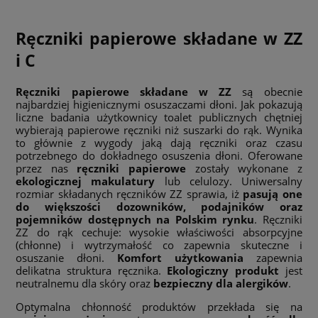
Ręczniki papierowe składane w ZZ
i C
Ręczniki papierowe składane w ZZ
są obecnie
najbardziej higienicznymi osuszaczami dłoni. Jak pokazują
liczne badania użytkownicy toalet publicznych chętniej
wybierają papierowe ręczniki niż suszarki do rąk. Wynika
to głównie z wygody jaką dają ręczniki oraz czasu
potrzebnego do dokładnego osuszenia dłoni. Oferowane
przez nas
ręczniki papierowe
zostały wykonane z
ekologicznej makulatury
lub celulozy. Uniwersalny
rozmiar składanych ręczników ZZ sprawia, iż
pasują one
do większości dozowników, podajników oraz
pojemników dostępnych na Polskim rynku
. Ręczniki
ZZ do rąk cechuje: wysokie właściwości absorpcyjne
(chłonne) i wytrzymałość co zapewnia skuteczne i
osuszanie dłoni.
Komfort użytkowania
zapewnia
delikatna struktura ręcznika.
Ekologiczny produkt
jest
neutralnemu dla skóry oraz
bezpieczny dla alergików
.
Optymalna chłonność produktów przekłada się na