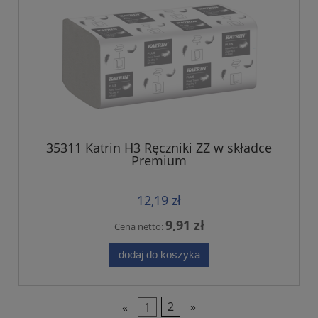
35311 Katrin H3 Ręczniki ZZ w składce
Premium
12,19 zł
9,91 zł
Cena netto:
dodaj do koszyka
«
1
2
»