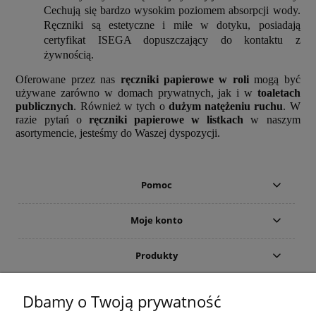
Cechują się bardzo wysokim poziomem absorpcji wody.
Ręczniki są estetyczne i miłe w dotyku, posiadają
certyfikat ISEGA dopuszczający do kontaktu z
żywnością.
Oferowane przez nas
ręczniki papierowe w roli
mogą być
używane zarówno w domach prywatnych, jak i w
toaletach
publicznych
. Również w tych o
dużym natężeniu ruchu
. W
razie pytań o
ręczniki papierowe w listkach
w naszym
asortymencie, jesteśmy do Waszej dyspozycji.
Pomoc
Moje konto
Produkty
Gwarancja i zwroty
Dbamy o Twoją prywatność