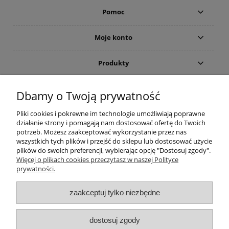
Pomoc
Moje konto
Produkty
Gwarancja i zwroty
Dbamy o Twoją prywatność
Pliki cookies i pokrewne im technologie umożliwiają poprawne
O firmie
działanie strony i pomagają nam dostosować ofertę do Twoich
potrzeb. Możesz zaakceptować wykorzystanie przez nas
wszystkich tych plików i przejść do sklepu lub dostosować użycie
plików do swoich preferencji, wybierając opcję "Dostosuj zgody".
(c)2015-2022 Sklep internetowy Higieniczny.pl - Ergonomia czystości:
Więcej o plikach cookies przeczytasz w naszej Polityce
Wyposażenie toalet publicznych (suszarka do rąk; dozownik mydła) oraz
prywatności.
łazienek dla osób niepełnosprawnych (poręcze i uchwyty). Wszelkie prawa
zastrzeżone. Zakaz kopiowania i powielania treści. Strona korzysta z plików
zaakceptuj tylko niezbędne
cookies. Zerknij na nasze forum i przeczytaj aktualne opinie. Nasz ranking
zawiera aktualne promocje oraz cennik takich marek jak
Brabantia
,
Merida
,
Dyson
,
EKAPLAST
,
Faneco
,
Warmtec
,
Starmix
,
Makoinstal
(
Simex
),
Fumagalli
,
dostosuj zgody
Impeco
,
Jofel
,
Linea Trade
,
Tork
,
MOEL
,
BLOMUS
,
Katrin
,
Deante
,
Valera
,