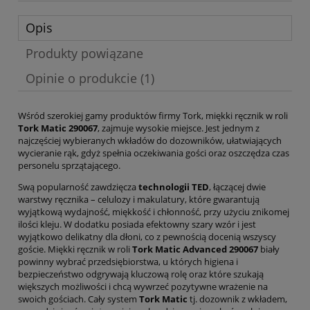
Opis
Produkty powiązane
Opinie o produkcie (1)
Wśród szerokiej gamy produktów firmy Tork, miękki ręcznik w roli
Tork Matic 290067
, zajmuje wysokie miejsce. Jest jednym z
najczęściej wybieranych wkładów do dozowników, ułatwiających
wycieranie rąk, gdyż spełnia oczekiwania gości oraz oszczędza czas
personelu sprzątającego.
Swą popularność zawdzięcza
technologii TED
, łączącej dwie
warstwy ręcznika – celulozy i makulatury, które gwarantują
wyjątkową wydajność, miękkość i chłonność, przy użyciu znikomej
ilości kleju. W dodatku posiada efektowny szary wzór i jest
wyjątkowo delikatny dla dłoni, co z pewnością docenią wszyscy
goście. Miękki ręcznik w roli
Tork Matic Advanced 290067
biały
powinny wybrać przedsiębiorstwa, u których higiena i
bezpieczeństwo odgrywają kluczową rolę oraz które szukają
większych możliwości i chcą wywrzeć pozytywne wrażenie na
swoich gościach. Cały system
Tork Matic
tj. dozownik z wkładem,