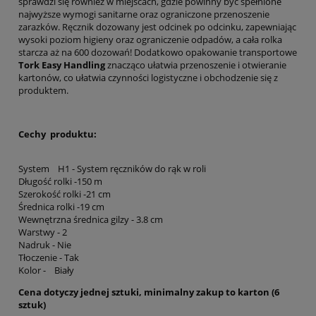
sprawdzi się również w miejscach, gdzie powinny być spełnione
najwyższe wymogi sanitarne oraz ograniczone przenoszenie
zarazków. Ręcznik dozowany jest odcinek po odcinku, zapewniając
wysoki poziom higieny oraz ograniczenie odpadów, a cała rolka
starcza aż na 600 dozowań! Dodatkowo opakowanie transportowe
Tork Easy Handling
znacząco ułatwia przenoszenie i otwieranie
kartonów, co ułatwia czynności logistyczne i obchodzenie się z
produktem.
Cechy produktu:
System H1 - System ręczników do rąk w roli
Długość rolki -150 m
Szerokość rolki -21 cm
Średnica rolki -19 cm
Wewnętrzna średnica gilzy - 3.8 cm
Warstwy - 2
Nadruk - Nie
Tłoczenie - Tak
Kolor - Biały
Cena dotyczy jednej sztuki, minimalny zakup to karton (6
sztuk)