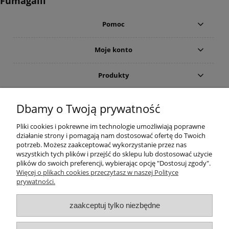
Fumagalli
Pomoc
Moje konto
Produkty
Gwarancja i zwroty
Dbamy o Twoją prywatność
Pliki cookies i pokrewne im technologie umożliwiają poprawne
O firmie
działanie strony i pomagają nam dostosować ofertę do Twoich
potrzeb. Możesz zaakceptować wykorzystanie przez nas
wszystkich tych plików i przejść do sklepu lub dostosować użycie
plików do swoich preferencji, wybierając opcję "Dostosuj zgody".
(c)2015-2022 Sklep internetowy Higieniczny.pl - Ergonomia czystości:
Więcej o plikach cookies przeczytasz w naszej Polityce
Wyposażenie toalet publicznych (suszarka do rąk; dozownik mydła) oraz
prywatności.
łazienek dla osób niepełnosprawnych (poręcze i uchwyty). Wszelkie prawa
zastrzeżone. Zakaz kopiowania i powielania treści. Strona korzysta z plików
cookies. Zerknij na nasze forum i przeczytaj aktualne opinie. Nasz ranking
zaakceptuj tylko niezbędne
zawiera aktualne promocje oraz cennik takich marek jak
Brabantia
,
Merida
,
Dyson
,
EKAPLAST
,
Faneco
,
Warmtec
,
Starmix
,
Makoinstal
(
Simex
),
Fumagalli
,