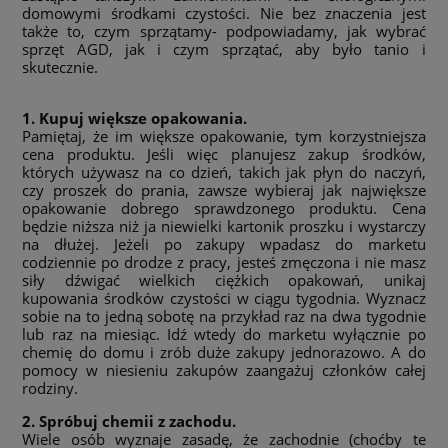
domowymi środkami czystości. Nie bez znaczenia jest
także to, czym sprzątamy- podpowiadamy, jak wybrać
sprzęt AGD, jak i czym sprzątać, aby było tanio i
skutecznie.
1. Kupuj większe opakowania.
Pamiętaj, że im większe opakowanie, tym korzystniejsza
cena produktu. Jeśli więc planujesz zakup środków,
których używasz na co dzień, takich jak płyn do naczyń,
czy proszek do prania, zawsze wybieraj jak największe
opakowanie dobrego sprawdzonego produktu. Cena
będzie niższa niż ja niewielki kartonik proszku i wystarczy
na dłużej. Jeżeli po zakupy wpadasz do marketu
codziennie po drodze z pracy, jesteś zmęczona i nie masz
siły dźwigać wielkich ciężkich opakowań, unikaj
kupowania środków czystości w ciągu tygodnia. Wyznacz
sobie na to jedną sobotę na przykład raz na dwa tygodnie
lub raz na miesiąc. Idź wtedy do marketu wyłącznie po
chemię do domu i zrób duże zakupy jednorazowo. A do
pomocy w niesieniu zakupów zaangażuj członków całej
rodziny.
2. Spróbuj chemii z zachodu.
Wiele osób wyznaje zasadę, że zachodnie (choćby te