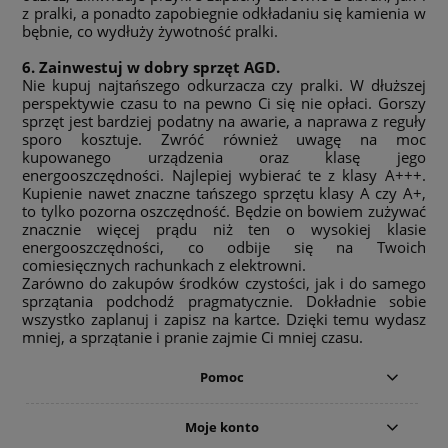
z pralki, a ponadto zapobiegnie odkładaniu się kamienia w
bębnie, co wydłuży żywotność pralki.
6. Zainwestuj w dobry sprzęt AGD.
Nie kupuj najtańszego odkurzacza czy pralki. W dłuższej
perspektywie czasu to na pewno Ci się nie opłaci. Gorszy
sprzęt jest bardziej podatny na awarie, a naprawa z reguły
sporo kosztuje. Zwróć również uwagę na moc
kupowanego urządzenia oraz klasę jego
energooszczędności. Najlepiej wybierać te z klasy A+++.
Kupienie nawet znaczne tańszego sprzętu klasy A czy A+,
to tylko pozorna oszczędność. Będzie on bowiem zużywać
znacznie więcej prądu niż ten o wysokiej klasie
energooszczędności, co odbije się na Twoich
comiesięcznych rachunkach z elektrowni.
Zarówno do zakupów środków czystości, jak i do samego
sprzątania podchodź pragmatycznie. Dokładnie sobie
wszystko zaplanuj i zapisz na kartce. Dzięki temu wydasz
mniej, a sprzątanie i pranie zajmie Ci mniej czasu.
Pomoc
Moje konto