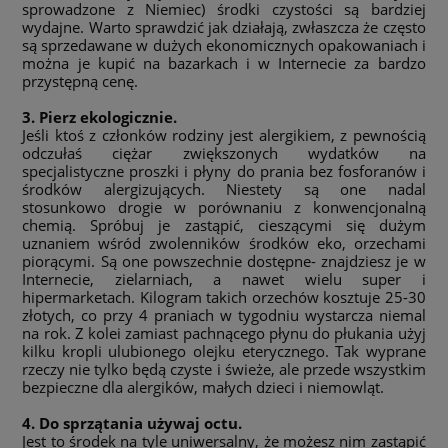
sprowadzone z Niemiec) środki czystości są bardziej
wydajne. Warto sprawdzić jak działają, zwłaszcza że często
są sprzedawane w dużych ekonomicznych opakowaniach i
można je kupić na bazarkach i w Internecie za bardzo
przystępną cenę.
3. Pierz ekologicznie.
Jeśli ktoś z członków rodziny jest alergikiem, z pewnością
odczułaś ciężar zwiększonych wydatków na
specjalistyczne proszki i płyny do prania bez fosforanów i
środków alergizujących. Niestety są one nadal
stosunkowo drogie w porównaniu z konwencjonalną
chemią. Spróbuj je zastąpić, cieszącymi się dużym
uznaniem wśród zwolenników środków eko, orzechami
piorącymi. Są one powszechnie dostępne- znajdziesz je w
Internecie, zielarniach, a nawet wielu super i
hipermarketach. Kilogram takich orzechów kosztuje 25-30
złotych, co przy 4 praniach w tygodniu wystarcza niemal
na rok. Z kolei zamiast pachnącego płynu do płukania użyj
kilku kropli ulubionego olejku eterycznego. Tak wyprane
rzeczy nie tylko będą czyste i świeże, ale przede wszystkim
bezpieczne dla alergików, małych dzieci i niemowląt.
4. Do sprzątania używaj octu.
Jest to środek na tyle uniwersalny, że możesz nim zastąpić