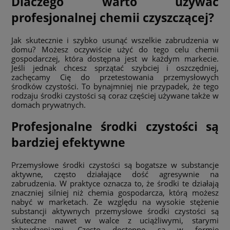
Dlaczego warto używać
profesjonalnej chemii czyszczącej?
Jak skutecznie i szybko usunąć wszelkie zabrudzenia w
domu? Możesz oczywiście użyć do tego celu chemii
gospodarczej, która dostępna jest w każdym markecie.
Jeśli jednak chcesz sprzątać szybciej i oszczędniej,
zachęcamy Cię do przetestowania przemysłowych
środków czystości. To bynajmniej nie przypadek, że tego
rodzaju środki czystości
są coraz częściej używane także w
domach prywatnych.
Profesjonalne środki czystości są
bardziej efektywne
Przemysłowe środki czystości
są bogatsze w substancje
aktywne, często działające dość agresywnie na
zabrudzenia. W praktyce oznacza to, że środki te działają
znaczniej silniej niż chemia gospodarcza, którą możesz
nabyć w marketach. Ze względu na wysokie stężenie
substancji aktywnych przemysłowe środki czystości
są
skuteczne nawet w walce z uciążliwymi, starymi
zabrudzeniami. Często dostępne są w formie