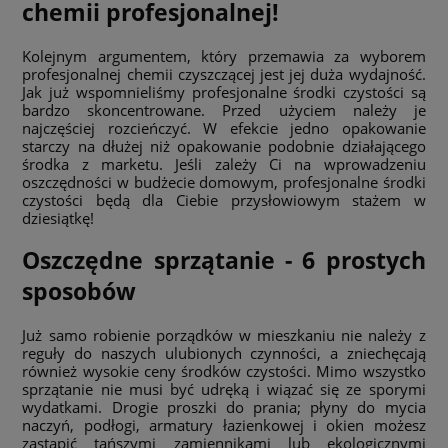
chemii profesjonalnej!
Kolejnym argumentem, który przemawia za wyborem
profesjonalnej chemii czyszczącej jest jej duża wydajność.
Jak już wspomnieliśmy profesjonalne środki czystości są
bardzo skoncentrowane. Przed użyciem należy je
najczęściej rozcieńczyć. W efekcie jedno opakowanie
starczy na dłużej niż opakowanie podobnie działającego
środka z marketu. Jeśli zależy Ci na wprowadzeniu
oszczędności w budżecie domowym, profesjonalne środki
czystości będą dla Ciebie przysłowiowym stażem w
dziesiątkę!
Oszczędne sprzątanie - 6 prostych
sposobów
Już samo robienie porządków w mieszkaniu nie należy z
reguły do naszych ulubionych czynności, a zniechęcają
również wysokie ceny środków czystości. Mimo wszystko
sprzątanie nie musi być udręką i wiązać się ze sporymi
wydatkami. Drogie proszki do prania; płyny do mycia
naczyń, podłogi, armatury łazienkowej i okien możesz
zastąpić tańszymi zamiennikami lub ekologicznymi