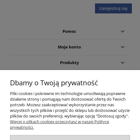
zarejestruj się
Pomoc
Moje konto
Produkty
Gwarancja i zwroty
Dbamy o Twoją prywatność
Pliki cookies i pokrewne im technologie umożliwiają poprawne
O firmie
działanie strony i pomagają nam dostosować ofertę do Twoich
potrzeb. Możesz zaakceptować wykorzystanie przez nas
wszystkich tych plików i przejść do sklepu lub dostosować użycie
plików do swoich preferencji, wybierając opcję "Dostosuj zgody".
(c)2015-2022 Sklep internetowy Higieniczny.pl - Ergonomia czystości:
Więcej o plikach cookies przeczytasz w naszej Polityce
Wyposażenie toalet publicznych (suszarka do rąk; dozownik mydła) oraz
prywatności.
łazienek dla osób niepełnosprawnych (poręcze i uchwyty). Wszelkie prawa
zastrzeżone. Zakaz kopiowania i powielania treści. Strona korzysta z plików