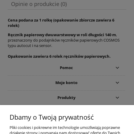
Opinie o produkcie (0)
Cena podana za 1 rolkę (opakowanie zbiorcze zawiera 6
rolek)
Ręcznik papierowy dwuwarstwowy w roli długości 140 m
,
przeznaczony do podajników ręczników papierowych COSMOS
typu autocut i na sensor.
Opakowanie zawiera 6 rolek ręczników papierowych.
Pomoc
Moje konto
Produkty
Gwarancja i zwroty
Dbamy o Twoją prywatność
Pliki cookies i pokrewne im technologie umożliwiają poprawne
O firmie
działanie strony i pomagają nam dostosować ofertę do Twoich