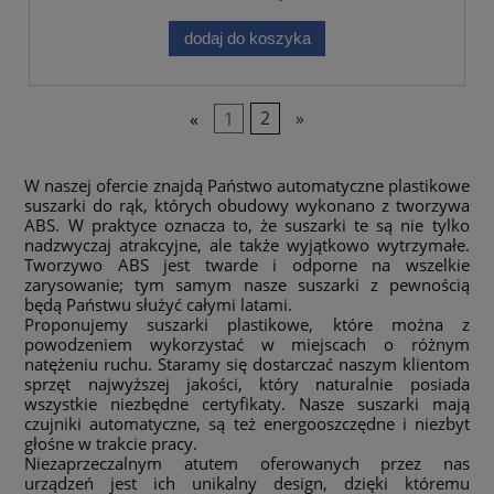
dodaj do koszyka
«
1
2
»
W naszej ofercie znajdą Państwo automatyczne plastikowe
suszarki do rąk, których obudowy wykonano z tworzywa
ABS. W praktyce oznacza to, że suszarki te są nie tylko
nadzwyczaj atrakcyjne, ale także wyjątkowo wytrzymałe.
Tworzywo ABS jest twarde i odporne na wszelkie
zarysowanie; tym samym nasze suszarki z pewnością
będą Państwu służyć całymi latami.
Proponujemy suszarki plastikowe, które można z
powodzeniem wykorzystać w miejscach o różnym
natężeniu ruchu. Staramy się dostarczać naszym klientom
sprzęt najwyższej jakości, który naturalnie posiada
wszystkie niezbędne certyfikaty. Nasze suszarki mają
czujniki automatyczne, są też energooszczędne i niezbyt
głośne w trakcie pracy.
Niezaprzeczalnym atutem oferowanych przez nas
urządzeń jest ich unikalny design, dzięki któremu