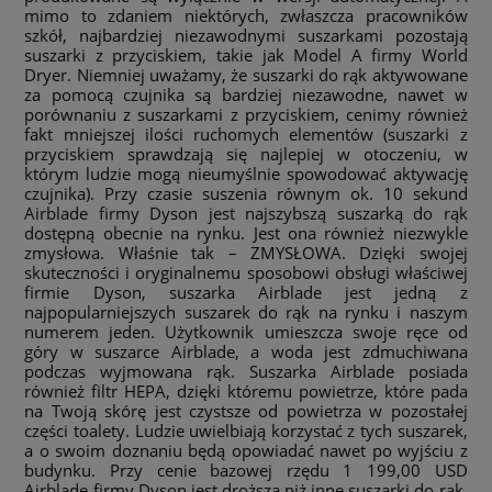
mimo to zdaniem niektórych, zwłaszcza pracowników
szkół, najbardziej niezawodnymi suszarkami pozostają
suszarki z przyciskiem, takie jak Model A firmy World
Dryer. Niemniej uważamy, że suszarki do rąk aktywowane
za pomocą czujnika są bardziej niezawodne, nawet w
porównaniu z suszarkami z przyciskiem, cenimy również
fakt mniejszej ilości ruchomych elementów (suszarki z
przyciskiem sprawdzają się najlepiej w otoczeniu, w
którym ludzie mogą nieumyślnie spowodować aktywację
czujnika). Przy czasie suszenia równym ok. 10 sekund
Airblade firmy Dyson jest najszybszą suszarką do rąk
dostępną obecnie na rynku. Jest ona również niezwykle
zmysłowa. Właśnie tak – ZMYSŁOWA. Dzięki swojej
skuteczności i oryginalnemu sposobowi obsługi właściwej
firmie Dyson, suszarka Airblade jest jedną z
najpopularniejszych suszarek do rąk na rynku i naszym
numerem jeden. Użytkownik umieszcza swoje ręce od
góry w suszarce Airblade, a woda jest zdmuchiwana
podczas wyjmowana rąk. Suszarka Airblade posiada
również filtr HEPA, dzięki któremu powietrze, które pada
na Twoją skórę jest czystsze od powietrza w pozostałej
części toalety. Ludzie uwielbiają korzystać z tych suszarek,
a o swoim doznaniu będą opowiadać nawet po wyjściu z
budynku. Przy cenie bazowej rzędu 1 199,00 USD
Airblade firmy Dyson jest droższa niż inne suszarki do rąk,