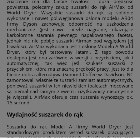
znaczenie ma dla Ciebie trwałość i duża prędkość
powietrza, polecamy zakup suszarki do rąk AirMax od
World Dryer. Wszystkie suszarki do rąk są solidnie
wykonane i nawet poliwęglanowa osłona modelu AB04
firmy Dyson zachowuje odporność na uszkodzenia
mechaniczne (jest nawet niezłe nagranie, ukazujące
karkołomne starania pewnego napakowanego faceta),
jednak nic nie pobije suszarki Airmax pod względem jej
trwałości. AirMax wykonana jest z osłony Modelu A World
Dryer, który był testowany latami. Z tego powodu
dostępna jest ona zarówno w wersji z przyciskiem, jak i
automatycznej, tak więc jeśli szukasz suszarki z
przyciskiem, która ma znaczną prędkość pracy, jest to dla
Ciebie dobra alternatywa (Summit Coffee w Davidson, NC
zamontowali właśnie te suszarki zamiast automatycznych,
ponieważ suszarki w ich niewielkich toaletach mocowane
są niemal nad samym zlewem i użytkownicy nieumyślnie
je włączali). AirMax oferuje czas suszenia wynoszący ok.
15 sekund.
Wydajność suszarek do rąk
Suszarka do rąk Model A firmy World Dryer jest
standardowym produktem wśród suszarek pracujących
przy standardowych prędkościach, określanych jako czas