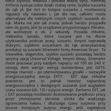
nieco szybsza, trwalsza i posiada więcej opcji, niemniej
Airforce zyskuje sobie dzięki niskiej cenie. Szybka suszarka
do rąk JA (Jet Air) to kolejna suszarka z możliwością
regulacji siły nawiewu i, jak dla nas, całkiem niezła
alternatywa dla niektórych innych szybkich suszarek do
rąk. Marka nie jest tak znana, jednak bardzo przypadła
nam do gustu. Jest to urządzenie przypominające Xlerator,
ale wolniejsze o ok. 2 sekundy. Posiada chłodne,
niebieskie światło, które rzucane jest na dłonie
użytkownika podczas pracy suszarki. Innymi naprawdę
dobrymi, szybkimi suszarkami do rąk amerykańskiej
produkcji są suszarki XtremeAir firmy American Dryer. Te
niewielkie, eleganckie, szybkie suszarki posiadają bardzo
sprytną opcję Universal Voltage. Innymi słowy, XtremeAir
może pracować przy każdym napięciu od 100 do 240 V.
Istnieją dwie wersje: wersją standardową jest GXT9,
istnieje również – po zdemontowaniu grzałki – niezwykle
energooszczędna wersja EXT7. EXT daje chłodne
powietrze, jest to jednak również najbardziej
energooszczędna z dostępnych suszarek pod względem
czasu suszenia (ok. 13) i zużycia energii. Zarówno EXT, jak
i GXT posiadają możliwość dostosowania prędkości pracy
przez zmniejszenie obrotów silnika dla większego
ograniczenia hałasu i dłuższego czasu suszenia przy
jeszcze mniejszym zużyciu energii. Jeśli największe