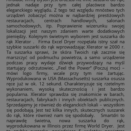
jednak nadaje przy tym całej placówce bardzo
eleganckiego wyglądu. Z tego też względu mnóstwo tych
urządzeń zobaczyć można w najbardziej prestiżowych
restauracjach, centrach handlowych, salonach
samochodowych, itp. Poprawienie wizerunku swojej
lokalizacji jest naszym zdaniem warte dodatkowych
pieniędzy. Kolejnym świetnym wyborem jest suszarka do
rąk Xlerator . Firma Excel Dryer rozpętała istny szał na
szybkie suszarki do rąk wprowadzając Xlerator w 2000 r.
Ta suszarka sprawi, że skóra Twoich rąk zacznie się
marszczyć od podmuchu powietrza, a samo urządzenie
podczas pracy wydaje dźwięk przywodzący na myśl
startujący odrzutowiec. „Feel the Power” (Poczuj moc) –
mówi logo firmy, wcale przy tym nie żartując.
Wyprodukowana w USA (Massachusetts) suszarka osusza
ręce już w ok. 12 sekund. Charakteryzuje się rzetelnym
wykonaniem, wysoką skutecznością i jest bardzo
popularna. Xlerator sprawdza się znakomicie w barach,
restauracjach, fabrykach i innych obiektach publicznych.
Sprzedajemy je również do eleganckich lokali – wszystkim
się podobają. Jest też kilka innych, skutecznych suszarek
do rąk, które również nam się spodobały. Smartdri to
naprawdę świetna, nowa suszarka do rąk,
wyprodukowana w Illinois przez firmę World Dryer. Jest
to szybka suszarka, posiadająca 5 wylotów powietrza