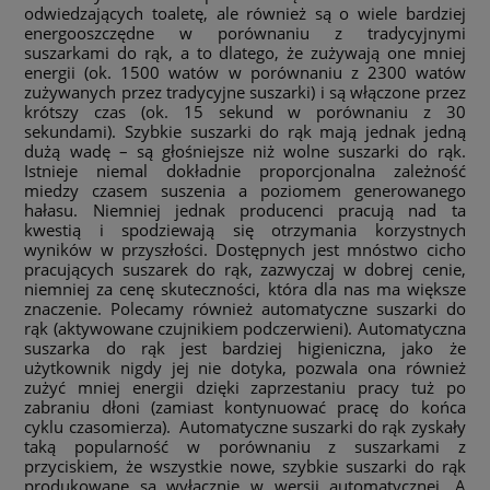
odwiedzających toaletę, ale również są o wiele bardziej
energooszczędne w porównaniu z tradycyjnymi
suszarkami do rąk, a to dlatego, że zużywają one mniej
energii (ok. 1500 watów w porównaniu z 2300 watów
zużywanych przez tradycyjne suszarki) i są włączone przez
krótszy czas (ok. 15 sekund w porównaniu z 30
sekundami). Szybkie suszarki do rąk mają jednak jedną
dużą wadę – są głośniejsze niż wolne suszarki do rąk.
Istnieje niemal dokładnie proporcjonalna zależność
miedzy czasem suszenia a poziomem generowanego
hałasu. Niemniej jednak producenci pracują nad ta
kwestią i spodziewają się otrzymania korzystnych
wyników w przyszłości. Dostępnych jest mnóstwo cicho
pracujących suszarek do rąk, zazwyczaj w dobrej cenie,
niemniej za cenę skuteczności, która dla nas ma większe
znaczenie. Polecamy również automatyczne suszarki do
rąk (aktywowane czujnikiem podczerwieni). Automatyczna
suszarka do rąk jest bardziej higieniczna, jako że
użytkownik nigdy jej nie dotyka, pozwala ona również
zużyć mniej energii dzięki zaprzestaniu pracy tuż po
zabraniu dłoni (zamiast kontynuować pracę do końca
cyklu czasomierza). Automatyczne suszarki do rąk zyskały
taką popularność w porównaniu z suszarkami z
przyciskiem, że wszystkie nowe, szybkie suszarki do rąk
produkowane są wyłącznie w wersji automatycznej. A