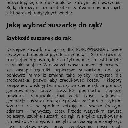
prezentują się one doskonale w każdym pomieszczeniu.
Będą ciekawym uzupełnieniem zarówno nowoczesnych
jak i bardziej tradycyjnych wnętrz.
Jaką wybrać suszarkę do rąk?
Szybkość suszarek do rąk
Dzisiejsze suszarki do rąk są BEZ PORÓWNANIA o wiele
szybsze od modeli poprzednich generacji. Są one również
bardziej energooszczędne, a użytkowanie ich jest bardziej
satysfakcjonujące. W dawnych czasach przedsiębiorcy bali
się zastąpić ręczniki papierowe suszarkami do rąk,
ponieważ mimo iż zmiana taka byłaby korzystna dla
środowiska, pozwoliłaby zredukować koszty i kłopoty
związane z obsługą techniczną, osuszenie rąk za pomocą
generowanego przez suszarkę podmuchu ciepłego
powietrza zajmowało zbyt wiele czasu. Najnowsza
generacja suszarek do rąk sprawia, że żarty o szybkim
wytarciu rąk w spodnie znikają na zawsze (naszym
zdaniem – najwyższy czas). Przede wszystkim zawsze
polecamy szybkie suszarki do rąk. Nie tylko użytkowanie
ich jest korzystniejsze, i nie tylko pozwalają one zwiększyć
ilość użytkowników przez zwiększenie ilości osób