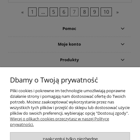
«
1
...
5
6
7
8
9
10
»
Pomoc
Moje konto
Produkty
Gwarancja i zwroty
Dbamy o Twoją prywatność
Pliki cookies i pokrewne im technologie umożliwiają poprawne
O firmie
działanie strony i pomagają nam dostosować ofertę do Twoich
potrzeb. Możesz zaakceptować wykorzystanie przez nas
wszystkich tych plików i przejść do sklepu lub dostosować użycie
plików do swoich preferencji, wybierając opcję "Dostosuj zgody".
(c)2015-2022 Sklep internetowy Higieniczny.pl - Ergonomia czystości:
Więcej o plikach cookies przeczytasz w naszej Polityce
Wyposażenie toalet publicznych (suszarka do rąk; dozownik mydła) oraz
prywatności.
łazienek dla osób niepełnosprawnych (poręcze i uchwyty). Wszelkie prawa
zastrzeżone. Zakaz kopiowania i powielania treści. Strona korzysta z plików
zaakceptuj tylko niezbędne
cookies. Zerknij na nasze forum i przeczytaj aktualne opinie. Nasz ranking