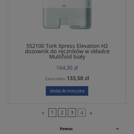
552100 Tork Xpress Elevation H2
dozownik do ręczników w składce
Multifold biały
164,30 zł
133,58 zł
Cena netto:
dodaj do koszyka
«
1
2
3
4
»
Pomoc