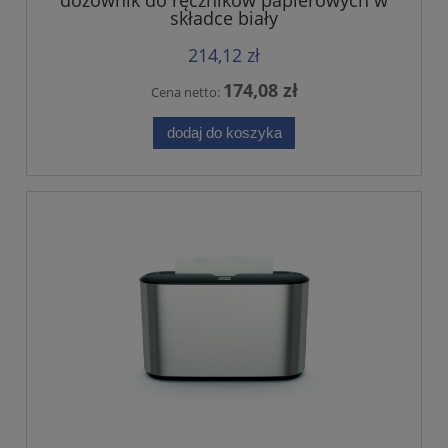
dozownik do ręczników papierowych w
składce biały
214,12 zł
174,08 zł
Cena netto:
dodaj do koszyka