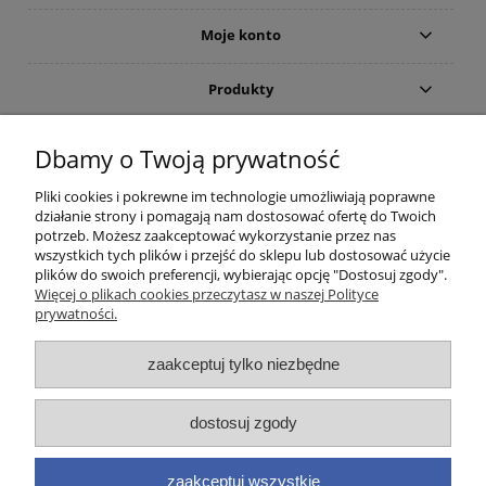
Moje konto
Produkty
Gwarancja i zwroty
Dbamy o Twoją prywatność
Pliki cookies i pokrewne im technologie umożliwiają poprawne
O firmie
działanie strony i pomagają nam dostosować ofertę do Twoich
potrzeb. Możesz zaakceptować wykorzystanie przez nas
wszystkich tych plików i przejść do sklepu lub dostosować użycie
plików do swoich preferencji, wybierając opcję "Dostosuj zgody".
(c)2015-2022 Sklep internetowy Higieniczny.pl - Ergonomia czystości:
Więcej o plikach cookies przeczytasz w naszej Polityce
Wyposażenie toalet publicznych (suszarka do rąk; dozownik mydła) oraz
prywatności.
łazienek dla osób niepełnosprawnych (poręcze i uchwyty). Wszelkie prawa
zastrzeżone. Zakaz kopiowania i powielania treści. Strona korzysta z plików
zaakceptuj tylko niezbędne
cookies. Zerknij na nasze forum i przeczytaj aktualne opinie. Nasz ranking
zawiera aktualne promocje oraz cennik takich marek jak
Brabantia
,
Merida
,
Dyson
,
EKAPLAST
,
Faneco
,
Warmtec
,
Starmix
,
Makoinstal
(
Simex
),
Fumagalli
,
dostosuj zgody
Impeco
,
Jofel
,
Linea Trade
,
Tork
,
MOEL
,
BLOMUS
,
Katrin
,
Deante
,
Valera
,
GOJO
,
Purell
(w ofercie posiadamy odpowiednie zamienniki). Infolinia
handlowa: 733 888 555 Zamówione produkty i urządzenia higieniczne
zaakceptuj wszystkie