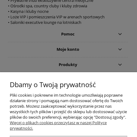
• Prywatne i/lub ekskluzywne centra medyczne
• Ośrodki spa, country cluby i kluby zdrowia
• Kasyna i kluby nocne
• Loże VIP i pomieszczenia VIP w arenach sportowych
• Saloniki executive lounge na lotniskach
Pomoc
Moje konto
Produkty
Gwarancja i zwroty
Dbamy o Twoją prywatność
Pliki cookies i pokrewne im technologie umożliwiają poprawne
O firmie
działanie strony i pomagają nam dostosować ofertę do Twoich
potrzeb. Możesz zaakceptować wykorzystanie przez nas
wszystkich tych plików i przejść do sklepu lub dostosować użycie
plików do swoich preferencji, wybierając opcję "Dostosuj zgody".
(c)2015-2022 Sklep internetowy Higieniczny.pl - Ergonomia czystości:
Więcej o plikach cookies przeczytasz w naszej Polityce
Wyposażenie toalet publicznych (suszarka do rąk; dozownik mydła) oraz
prywatności.
łazienek dla osób niepełnosprawnych (poręcze i uchwyty). Wszelkie prawa
zastrzeżone. Zakaz kopiowania i powielania treści. Strona korzysta z plików