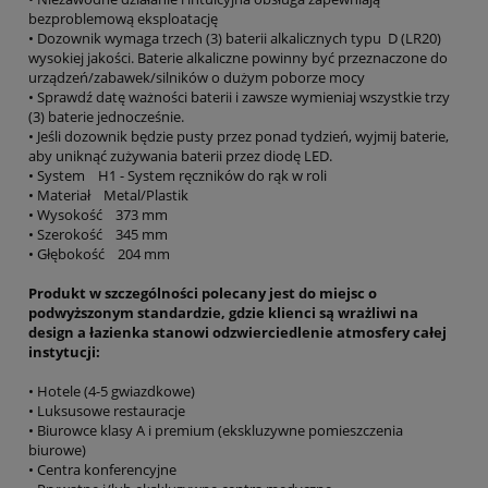
bezproblemową eksploatację
• Dozownik wymaga trzech (3) baterii alkalicznych typu D (LR20)
wysokiej jakości. Baterie alkaliczne powinny być przeznaczone do
urządzeń/zabawek/silników o dużym poborze mocy
• Sprawdź datę ważności baterii i zawsze wymieniaj wszystkie trzy
(3) baterie jednocześnie.
• Jeśli dozownik będzie pusty przez ponad tydzień, wyjmij baterie,
aby uniknąć zużywania baterii przez diodę LED.
• System H1 - System ręczników do rąk w roli
• Materiał Metal/Plastik
• Wysokość 373 mm
• Szerokość 345 mm
• Głębokość 204 mm
Produkt w szczególności polecany jest do miejsc o
podwyższonym standardzie, gdzie klienci są wrażliwi na
design a łazienka stanowi odzwierciedlenie atmosfery całej
instytucji:
• Hotele (4-5 gwiazdkowe)
• Luksusowe restauracje
• Biurowce klasy A i premium (ekskluzywne pomieszczenia
biurowe)
• Centra konferencyjne