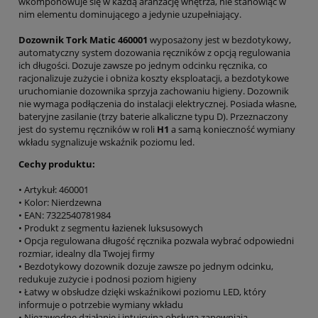
wkomponowuje się w każdą aranżację wnętrza, nie stanowiąc w
nim elementu dominującego a jedynie uzupełniający.
Dozownik Tork Matic 460001
wyposażony jest w bezdotykowy,
automatyczny system dozowania ręczników z opcją regulowania
ich długości. Dozuje zawsze po jednym odcinku ręcznika, co
racjonalizuje zużycie i obniża koszty eksploatacji, a bezdotykowe
uruchomianie dozownika sprzyja zachowaniu higieny. Dozownik
nie wymaga podłączenia do instalacji elektrycznej. Posiada własne,
bateryjne zasilanie (trzy baterie alkaliczne typu D). Przeznaczony
jest do systemu ręczników w roli
H1
a samą konieczność wymiany
wkładu sygnalizuje wskaźnik poziomu led.
Cechy produktu:
• Artykuł: 460001
• Kolor: Nierdzewna
• EAN: 7322540781984
• Produkt z segmentu łazienek luksusowych
• Opcja regulowana długość ręcznika pozwala wybrać odpowiedni
rozmiar, idealny dla Twojej firmy
• Bezdotykowy dozownik dozuje zawsze po jednym odcinku,
redukuje zużycie i podnosi poziom higieny
• Łatwy w obsłudze dzięki wskaźnikowi poziomu LED, który
informuje o potrzebie wymiany wkładu
• Niezawodne działanie i intuicyjna obsługa zapewniają