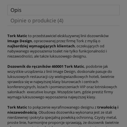
Opis
Opinie o produkcie (4)
Tork Matic
to przedstawiciel ekskluzywnej linii dozowników
Image Design
, opracowanej przez firmę Tork z myślą o
najbardziej wymagających klientach
, oczekujących od
nabywanego wyposażenia toalet nie tylko funkcjonalności i
niezawodności, ale także luksusowego designu.
Dozownik do ręczników 460001 Tork Matic
, podobnie jak
wszystkie urządzenia z linii Image Design, doskonale pasuje do
luksusowych restauracji czy wielogwiazdkowych hoteli, świetnie
sprawdza się w najwyższej klasy biurowcach i centrach
konferencyjnych, lożach i pomieszczeniach VIP oraz lotniskowych
salonikach executive lounge. Wszędzie tam, gdzie prestiż firmy
wymaga luksusowego wyposażenia najwyższej klasy.
Tork Matic
to połączenie wyrafinowanego designu z
trwałością i
niezawodnością
. Obudowa dozownika wykonana jest ze stali
nierdzewnej i pokryta specjalną powłoką ochronną. Czysty metal,
proste linie, harmonijne proporcje sprawiają, że dozownik świetnie