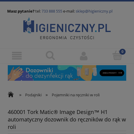
Masz pytanie?
tel:
733 888 555
e-mail:
sklep@higieniczny.pl
»
»
Podajniki
Pojemniki na ręczniki w roli
460001 Tork Matic® Image Design™ H1
automatyczny dozownik do ręczników do rąk w
roli