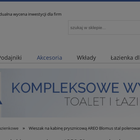
ualna wycena inwestycji dla firm
Podajniki
Akcesoria
Wkłady
Łazienka d
»
łazienkowe
Wieszak na kabinę prysznicową AREO Blomus stal polerowa