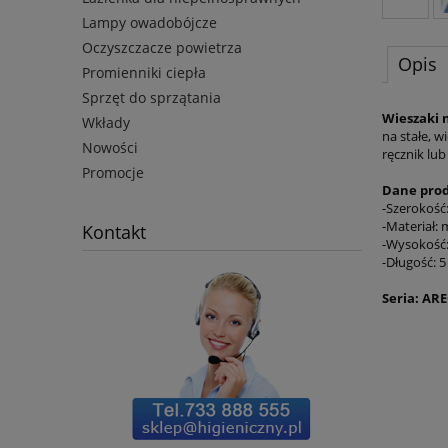
Lampy owadobójcze
Oczyszczacze powietrza
Opis
Promienniki ciepła
Sprzęt do sprzątania
Wieszaki n
Wkłady
na stałe, w
Nowości
ręcznik lub
Promocje
Dane pro
-Szerokość:
-Materiał: 
Kontakt
-Wysokość:
-Długość: 
Seria: AR