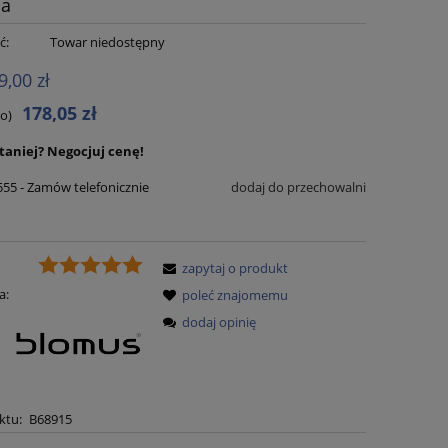
na
ć:
Towar niedostępny
9,00 zł
178,05 zł
to)
 taniej?
Negocjuj cenę!
555 - Zamów telefonicznie
dodaj do przechowalni
zapytaj o produkt
a:
poleć znajomemu
dodaj opinię
ktu:
B68915