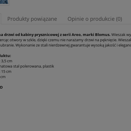
Produkty powiązane
Opinie o produkcie (0)
a drzwi od kabiny prysznicowej z serii Areo, marki Blomus.
Wieszak wys
iercąc otwory w szkle, dzięki czemu nie narażamy drzwi na pęknięcie. Wiesza
 ubranie. Wykonanie ze stali nierdzewnej gwarantuje wysoką jakość i elegan
duktu:
 3,5 cm
matowa stal polerowana, plastik
 15 cm
5 cm
EO