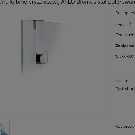
 na kabinę prysznicową AREO Blomus stal polerowa
Dostępnoś
21
Cena:
Cena: (net
Znalazłeś
733 888 
Ocena:
Dystrybucj
Kod produ