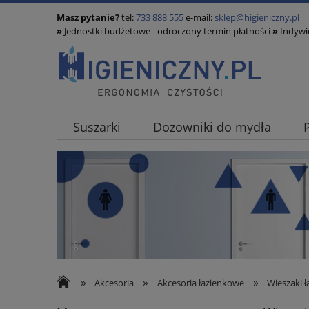
Masz pytanie?
tel:
733 888 555
e-mail:
sklep@higieniczny.pl
»
Jednostki budżetowe - odroczony termin płatności
»
Indywid
Suszarki
Dozowniki do mydła
»
»
»
Akcesoria
Akcesoria łazienkowe
Wieszaki 