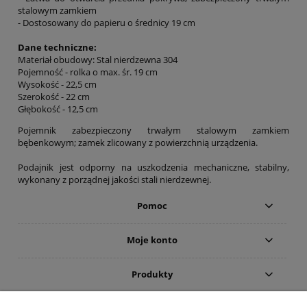
stalowym zamkiem
- Dostosowany do papieru o średnicy 19 cm
Dane techniczne:
Materiał obudowy: Stal nierdzewna 304
Pojemność - rolka o max. śr. 19 cm
Wysokość - 22,5 cm
Szerokość - 22 cm
Głębokość - 12,5 cm
Pojemnik zabezpieczony trwałym stalowym zamkiem
bębenkowym; zamek zlicowany z powierzchnią urządzenia.
Podajnik jest odporny na uszkodzenia mechaniczne, stabilny,
wykonany z porządnej jakości stali nierdzewnej.
Pomoc
Moje konto
Produkty