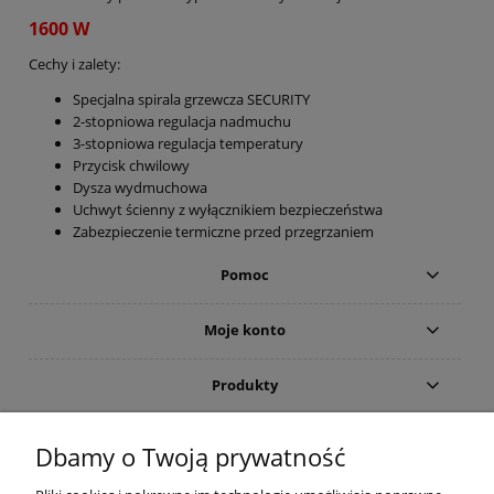
1600 W
Cechy i zalety:
Specjalna spirala grzewcza SECURITY
2-stopniowa regulacja nadmuchu
3-stopniowa regulacja temperatury
Przycisk chwilowy
Dysza wydmuchowa
Uchwyt ścienny z wyłącznikiem bezpieczeństwa
Zabezpieczenie termiczne przed przegrzaniem
Pomoc
Moje konto
Produkty
Gwarancja i zwroty
Dbamy o Twoją prywatność