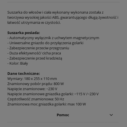
Suszarka do włosów i ciała wykonany wykonana została z
tworzywa wysokiej jakości ABS, gwarantującego długą żywotność i
łatwość utrzymania w czystości.
Suszarka posiada:
- Automatyczny wyłącznik z uchwytem magnetycznym
- Uniwersalne gniazdo do przyłączenia golarki
- Zabezpieczenie przeciw przegrzaniu
- Duża efektywność/ cicha praca
- Zabezpieczenie przed kradzieżą
- Kolor: Biały
Dane techniczne:
Wymiary: 180 x 255 x 110 mm
Znamionowy pobór prądu: 800 W
Napięcie znamionowe: ~230 V
Napięcie znamionowe gniazdka golarki: ~115 V /~230 V
Częstotliwość znamionowa: 50 Hz
Znamionowa moc gniazdka golarki: max 100 W
Pomoc