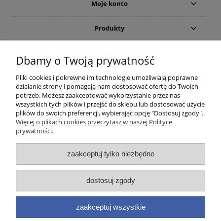
Moje konto
Produkty
Gwarancja i zwroty
Dbamy o Twoją prywatność
Pliki cookies i pokrewne im technologie umożliwiają poprawne
O firmie
działanie strony i pomagają nam dostosować ofertę do Twoich
potrzeb. Możesz zaakceptować wykorzystanie przez nas
wszystkich tych plików i przejść do sklepu lub dostosować użycie
plików do swoich preferencji, wybierając opcję "Dostosuj zgody".
(c)2015-2022 Sklep internetowy Higieniczny.pl - Ergonomia czystości:
Więcej o plikach cookies przeczytasz w naszej Polityce
Wyposażenie toalet publicznych (suszarka do rąk; dozownik mydła) oraz
prywatności.
łazienek dla osób niepełnosprawnych (poręcze i uchwyty). Wszelkie prawa
zastrzeżone. Zakaz kopiowania i powielania treści. Strona korzysta z plików
cookies. Zerknij na nasze forum i przeczytaj aktualne opinie. Nasz ranking
zaakceptuj tylko niezbędne
zawiera aktualne promocje oraz cennik takich marek jak
Brabantia
,
Merida
,
Dyson
,
EKAPLAST
,
Faneco
,
Warmtec
,
Starmix
,
Makoinstal
(
Simex
),
Fumagalli
,
dostosuj zgody
Impeco
,
Jofel
,
Linea Trade
,
Tork
,
MOEL
,
BLOMUS
,
Katrin
,
Deante
,
Valera
,
GOJO
,
Purell
(w ofercie posiadamy odpowiednie zamienniki). Infolinia
handlowa: 733 888 555 Zamówione produkty i urządzenia higieniczne
zaakceptuj wszystkie
dostarczymy w każde miejsce w Polsce: Warszawa, Kraków, Bydgoszcz,
Lublin, Poznań, Łódź, Katowice, Gdańsk, Szczecin a także w pozostałe miasta