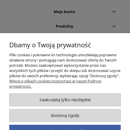
Moje konto
Produkty
Gwarancja i zwroty
Dbamy o Twoją prywatność
Pliki cookies i pokrewne im technologie umożliwiają poprawne
O firmie
działanie strony i pomagają nam dostosować ofertę do Twoich
potrzeb. Możesz zaakceptować wykorzystanie przez nas
wszystkich tych plików i przejść do sklepu lub dostosować użycie
plików do swoich preferencji, wybierając opcję "Dostosuj zgody".
(c)2015-2022 Sklep internetowy Higieniczny.pl - Ergonomia czystości:
Więcej o plikach cookies przeczytasz w naszej Polityce
Wyposażenie toalet publicznych (suszarka do rąk; dozownik mydła) oraz
prywatności.
łazienek dla osób niepełnosprawnych (poręcze i uchwyty). Wszelkie prawa
zastrzeżone. Zakaz kopiowania i powielania treści. Strona korzysta z plików
zaakceptuj tylko niezbędne
cookies. Zerknij na nasze forum i przeczytaj aktualne opinie. Nasz ranking
zawiera aktualne promocje oraz cennik takich marek jak
Brabantia
,
Merida
,
Dyson
,
EKAPLAST
,
Faneco
,
Warmtec
,
Starmix
,
Makoinstal
(
Simex
),
Fumagalli
,
dostosuj zgody
Impeco
,
Jofel
,
Linea Trade
,
Tork
,
MOEL
,
BLOMUS
,
Katrin
,
Deante
,
Valera
,
GOJO
,
Purell
(w ofercie posiadamy odpowiednie zamienniki). Infolinia
handlowa: 733 888 555 Zamówione produkty i urządzenia higieniczne