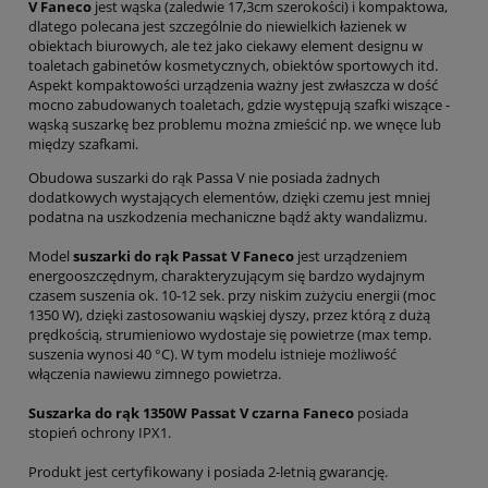
V Faneco
jest wąska (zaledwie 17,3cm szerokości) i kompaktowa,
dlatego polecana jest szczególnie do niewielkich łazienek w
obiektach biurowych, ale też jako ciekawy element designu w
toaletach gabinetów kosmetycznych, obiektów sportowych itd.
Aspekt kompaktowości urządzenia ważny jest zwłaszcza w dość
mocno zabudowanych toaletach, gdzie występują szafki wiszące -
wąską suszarkę bez problemu można zmieścić np. we wnęce lub
między szafkami.
Obudowa suszarki do rąk Passa V nie posiada żadnych
dodatkowych wystających elementów, dzięki czemu jest mniej
podatna na uszkodzenia mechaniczne bądź akty wandalizmu.
Model
suszarki do rąk Passat V Faneco
jest urządzeniem
energooszczędnym, charakteryzującym się bardzo wydajnym
czasem suszenia ok. 10-12 sek. przy niskim zużyciu energii (moc
1350 W), dzięki zastosowaniu wąskiej dyszy, przez którą z dużą
prędkością, strumieniowo wydostaje się powietrze (max temp.
suszenia wynosi 40 °C). W tym modelu istnieje możliwość
włączenia nawiewu zimnego powietrza.
Suszarka do rąk 1350W Passat V czarna Faneco
posiada
stopień ochrony IPX1.
Produkt jest certyfikowany i posiada 2-letnią gwarancję.