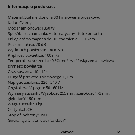
Informacje o produkcie:
Materiał: Stal nierdzewna 304 malowana proszkowo
Kolor: Czarny
Moc znamionowa: 1350 W
Sposób uruchamiania: Automatyczny - fotokomórka
Odległość wymagana do uruchomienia: 5 - 15 cm
Poziom hałasu: 70 dB
Wydmuch powietrza: 130 m³/h
Prędkość powietrza: 100 m/s
Temperatura suszenia: 40 °C; możliwość włączenia nawiewu
zimnego powietrza
Czas suszenia: 10 - 12 s
Długość przewodu sieciowego: 0,7 m
Napięcie zasilania: 220 - 240 V
Częstotliwość prądu: 50 - 60 Hz
Wymiary suszarki: Wysokość 255 mm, szerokość 173 mm,
głębokość 150 mm
Waga suszarki: 3 kg
Certyfikat: CE
Stopień ochrony: IPX1
Gwarancja: 2 lata "door-to-door"
Pomoc