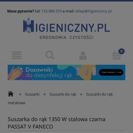
Masz pytanie?
tel:
733 888 555
e-mail:
sklep@higieniczny.pl
»
»
»
Suszarki
Suszarki do rąk
Suszarki do rąk
metalowe
Suszarka do rąk 1350 W stalowa czarna
PASSAT V FANECO