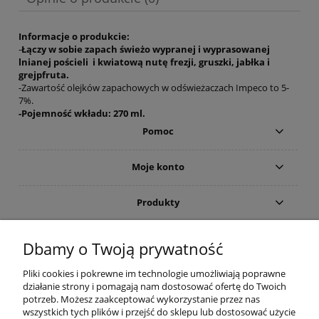
Informacje o produkcie:
-
Łączy w sobie zapach świeżo wypranej i wyprasowanej
lnianej pościeli i kwiatową nutę frezji, gruszki, jabłka i
grejpfruta.
-Zawartość olejków zapachowych w odświeżaczach Impeco to 5-
7%.
-Pojemność wkładu: 270 ml.
Pomoc
Moje konto
Produkty
Gwarancja i zwroty
Dbamy o Twoją prywatność
Pliki cookies i pokrewne im technologie umożliwiają poprawne
O firmie
działanie strony i pomagają nam dostosować ofertę do Twoich
potrzeb. Możesz zaakceptować wykorzystanie przez nas
wszystkich tych plików i przejść do sklepu lub dostosować użycie