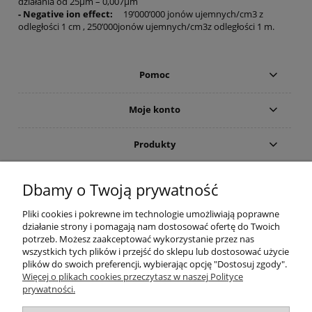
działania od 25µm – 0,007µm
- Negative ion effect:
19’000’000 jonów ujemnych/cm3 z
odległości 1 cm , 250’000jonów ujemnych/cm3z odległości 1 m.
Pomoc
Moje konto
Produkty
Gwarancja i zwroty
Dbamy o Twoją prywatność
Pliki cookies i pokrewne im technologie umożliwiają poprawne
O firmie
działanie strony i pomagają nam dostosować ofertę do Twoich
potrzeb. Możesz zaakceptować wykorzystanie przez nas
wszystkich tych plików i przejść do sklepu lub dostosować użycie
plików do swoich preferencji, wybierając opcję "Dostosuj zgody".
(c)2015-2022 Sklep internetowy Higieniczny.pl - Ergonomia czystości:
Więcej o plikach cookies przeczytasz w naszej Polityce
Wyposażenie toalet publicznych (suszarka do rąk; dozownik mydła) oraz
prywatności.
łazienek dla osób niepełnosprawnych (poręcze i uchwyty). Wszelkie prawa
zastrzeżone. Zakaz kopiowania i powielania treści. Strona korzysta z plików