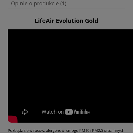
Opinie o produkcie (1)
LifeAir Evolution Gold
Pozbądź się wirusów, alergenów, smogu PM10 i PM2,5 oraz innych