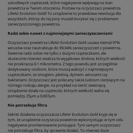
szkodliwych cząsteczek, które negatywnie wpływają na stan
powietrza w Twoim otoczeniu. Postaw na oczyszczacz powietrza
LifeAir Evolution Gold! To urządzenie to prawdziwa rewolucja dla
wszystkich, którzy do tej pory musieli borykać się z problemem
zanieczyszczonego powietrza.
Radzi sobie nawet z najmniejszymi zanieczyszczeniami
Oczyszczacz powietrza LifeAir Evolution Gold usuwa niemal 97%
wirusów oraz neutralizuje do 99,94% zanieczyszczeń z powietrza.
Świetnie radzi sobie nie tylko z dużymi cząsteczkami, ale
skutecznie również zwalcza te wyjątkowo drobne, których wielkość
nie przekracza 0,1 mikrometra. Z tego powodu jest szczególnie
dedykowany osobom, które muszą walczyć z najmniejszymi
cząsteczkami, ze smogiem, pleśnią, dymem, wirusami czy
bakteriami. Oczyszczacz jest polecany także ludziom cierpiącym na
różnego rodzaju alergie, na przykład na sierść zwierzęcą.
Urządzenie działa na cząsteczki, których wielkość waha się
pomiędzy 25µm a 0,007µm.
Nie potrzebuje filtra
Sekret działania oczyszczacza LifeAir Evolution Gold kryje się w
tym, że urządzenie oczyszcza powietrze wykorzystując w tym celu
negatywne promieniowanie jonizujące. Tym samym oczyszczacz
nie potrzebuje filtra, by sprawnie działać. To również duże