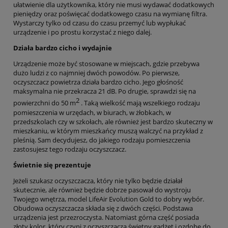
ułatwienie dla użytkownika, który nie musi wydawać dodatkowych
pieniędzy oraz poświęcać dodatkowego czasu na wymianę filtra.
Wystarczy tylko od czasu do czasu przemyć lub wypłukać
urządzenie i po prostu korzystać z niego dalej.
Działa bardzo cicho i wydajnie
Urządzenie może być stosowane w miejscach, gdzie przebywa
dużo ludzi z co najmniej dwóch powodów. Po pierwsze,
oczyszczacz powietrza działa bardzo cicho. Jego głośność
maksymalna nie przekracza 21 dB. Po drugie, sprawdzi się na
2
powierzchni do 50 m
. Taką wielkość mają wszelkiego rodzaju
pomieszczenia w urzędach, w biurach, w żłobkach, w
przedszkolach czy w szkołach, ale również jest bardzo skuteczny w
mieszkaniu, w którym mieszkańcy muszą walczyć na przykład z
pleśnią. Sam decydujesz, do jakiego rodzaju pomieszczenia
zastosujesz tego rodzaju oczyszczacz.
Świetnie się prezentuje
Jeżeli szukasz oczyszczacza, który nie tylko będzie działał
skutecznie, ale również będzie dobrze pasował do wystroju
Twojego wnętrza, model LifeAir Evolution Gold to dobry wybór.
Obudowa oczyszczacza składa się z dwóch części. Podstawa
urządzenia jest przezroczysta. Natomiast górna część posiada
złoty kolor, który czyni z oczyszczacza świetny gadżet i ozdobę do