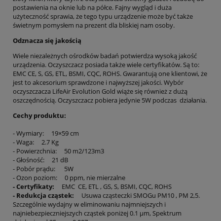
postawienia na oknie lub na półce. Fajny wygląd i duża
użyteczność sprawia, że tego typu urządzenie może być także
świetnym pomysłem na prezent dla bliskiej nam osoby.
Odznacza się jakością
Wiele niezależnych ośrodków badań potwierdza wysoką jakość
urządzenia. Oczyszczacz posiada także wiele certyfikatów. Są to:
EMC CE, S, GS, ETL, BSMI, CQC, ROHS. Gwarantują one klientowi, że
jest to akcesorium sprawdzone i najwyższej jakości. Wybór
oczyszczacza LifeAir Evolution Gold wiąże się również z dużą
oszczędnością. Oczyszczacz pobiera jedynie 5W podczas działania.
Cechy produktu:
- Wymiary: 19×59 cm
- Waga: 2.7 Kg
- Powierzchnia: 50 m2/123m3
- Głośność: 21 dB
- Pobór prądu: 5W
- Ozon poziom: 0 ppm, nie mierzalne
- Certyfikaty:
EMC CE, ETL , GS, S, BSMI, CQC, ROHS
- Redukcja cząstek:
Usuwa cząsteczki SMOGu PM10 , PM 2,5.
Szczególnie wydajny w eliminowaniu najmniejszych i
najniebezpieczniejszych cząstek poniżej 0.1 µm, Spektrum