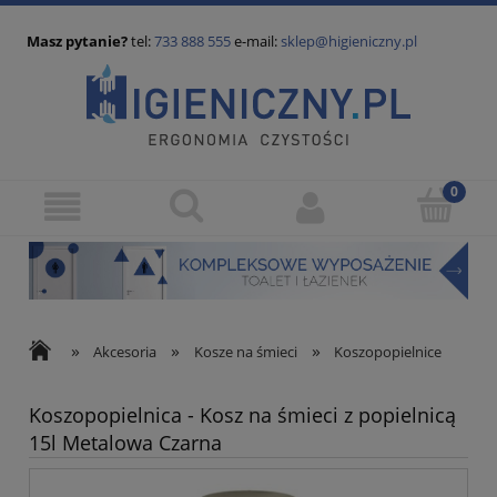
Masz pytanie?
tel:
733 888 555
e-mail:
sklep@higieniczny.pl
»
»
»
Akcesoria
Kosze na śmieci
Koszopopielnice
Koszopopielnica - Kosz na śmieci z popielnicą
15l Metalowa Czarna