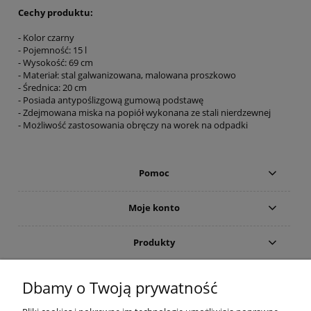
Cechy produktu:
- Kolor czarny
- Pojemność: 15 l
- Wysokość: 69 cm
- Materiał: stal galwanizowana, malowana proszkowo
- Średnica: 20 cm
- Posiada antypoślizgową gumową podstawę
- Zdejmowana miska na popiół wykonana ze stali nierdzewnej
- Możliwość zastosowania obręczy na worek na odpadki
Pomoc
Moje konto
Produkty
Gwarancja i zwroty
Dbamy o Twoją prywatność