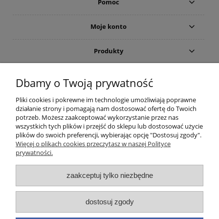
Pomoc
Moje konto
Produkty
Gwarancja i zwroty
Dbamy o Twoją prywatność
Pliki cookies i pokrewne im technologie umożliwiają poprawne
O firmie
działanie strony i pomagają nam dostosować ofertę do Twoich
potrzeb. Możesz zaakceptować wykorzystanie przez nas
wszystkich tych plików i przejść do sklepu lub dostosować użycie
plików do swoich preferencji, wybierając opcję "Dostosuj zgody".
(c)2015-2022 Sklep internetowy Higieniczny.pl - Ergonomia czystości:
Więcej o plikach cookies przeczytasz w naszej Polityce
Wyposażenie toalet publicznych (suszarka do rąk; dozownik mydła) oraz
prywatności.
łazienek dla osób niepełnosprawnych (poręcze i uchwyty). Wszelkie prawa
zastrzeżone. Zakaz kopiowania i powielania treści. Strona korzysta z plików
cookies. Zerknij na nasze forum i przeczytaj aktualne opinie. Nasz ranking
zaakceptuj tylko niezbędne
zawiera aktualne promocje oraz cennik takich marek jak
Brabantia
,
Merida
,
Dyson
,
EKAPLAST
,
Faneco
,
Warmtec
,
Starmix
,
Makoinstal
(
Simex
),
Fumagalli
,
dostosuj zgody
Impeco
,
Jofel
,
Linea Trade
,
Tork
,
MOEL
,
BLOMUS
,
Katrin
,
Deante
,
Valera
,
GOJO
,
Purell
(w ofercie posiadamy odpowiednie zamienniki). Infolinia