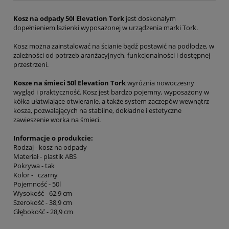
Kosz na odpady 50l Elevation Tork
jest doskonałym
dopełnieniem łazienki wyposażonej w urządzenia marki Tork.
Kosz można zainstalować na ścianie bądź postawić na podłodze, w
zależności od potrzeb aranżacyjnych, funkcjonalności i dostępnej
przestrzeni.
Kosze na śmieci 50l Elevation Tork
wyróżnia nowoczesny
wygląd i praktyczność. Kosz jest bardzo pojemny, wyposażony w
kółka ułatwiające otwieranie, a także system zaczepów wewnątrz
kosza, pozwalających na stabilne, dokładne i estetyczne
zawieszenie worka na śmieci.
Informacje o produkcie:
Rodzaj - kosz na odpady
Materiał - plastik ABS
Pokrywa - tak
Kolor - czarny
Pojemność - 50l
Wysokość - 62,9 cm
Szerokość - 38,9 cm
Głębokość - 28,9 cm