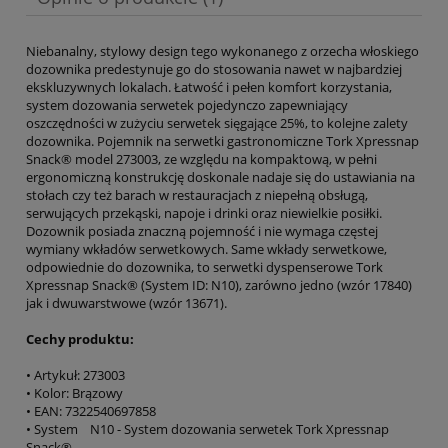
Niebanalny, stylowy design tego wykonanego z orzecha włoskiego
dozownika predestynuje go do stosowania nawet w najbardziej
ekskluzywnych lokalach. Łatwość i pełen komfort korzystania,
system dozowania serwetek pojedynczo zapewniający
oszczędności w zużyciu serwetek sięgające 25%, to kolejne zalety
dozownika. Pojemnik na serwetki gastronomiczne Tork Xpressnap
Snack® model 273003, ze względu na kompaktową, w pełni
ergonomiczną konstrukcję doskonale nadaje się do ustawiania na
stołach czy też barach w restauracjach z niepełną obsługą,
serwujących przekąski, napoje i drinki oraz niewielkie posiłki.
Dozownik posiada znaczną pojemność i nie wymaga częstej
wymiany wkładów serwetkowych. Same wkłady serwetkowe,
odpowiednie do dozownika, to serwetki dyspenserowe Tork
Xpressnap Snack® (System ID: N10), zarówno jedno (wzór 17840)
jak i dwuwarstwowe (wzór 13671).
Cechy produktu:
• Artykuł: 273003
• Kolor: Brązowy
• EAN: 7322540697858
• System N10 - System dozowania serwetek Tork Xpressnap
Snack®