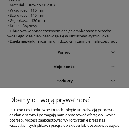
• Materiał Drewno / Plastik
• Wysokość 116 mm
• Szerokość 146 mm
• Głębokość 136 mm
• Kolor Brązowy
• Obudowa w ponadczasowym designie wykonana z orzecha
włoskiego idealnie wpasowuje się w luksusowy wystrój lokalu
• Dzięki niewielkim rozmiarom dozownik zajmuje małą część lady
Pomoc
Moje konto
Produkty
Gwarancja i zwroty
Dbamy o Twoją prywatność
Pliki cookies i pokrewne im technologie umożliwiają poprawne
O firmie
działanie strony i pomagają nam dostosować ofertę do Twoich
potrzeb. Możesz zaakceptować wykorzystanie przez nas
wszystkich tych plików i przejść do sklepu lub dostosować użycie