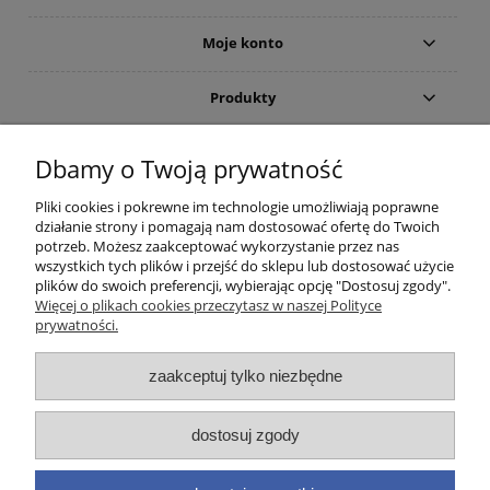
Moje konto
Produkty
Gwarancja i zwroty
Dbamy o Twoją prywatność
Pliki cookies i pokrewne im technologie umożliwiają poprawne
O firmie
działanie strony i pomagają nam dostosować ofertę do Twoich
potrzeb. Możesz zaakceptować wykorzystanie przez nas
wszystkich tych plików i przejść do sklepu lub dostosować użycie
plików do swoich preferencji, wybierając opcję "Dostosuj zgody".
(c)2015-2022 Sklep internetowy Higieniczny.pl - Ergonomia czystości:
Więcej o plikach cookies przeczytasz w naszej Polityce
Wyposażenie toalet publicznych (suszarka do rąk; dozownik mydła) oraz
prywatności.
łazienek dla osób niepełnosprawnych (poręcze i uchwyty). Wszelkie prawa
zastrzeżone. Zakaz kopiowania i powielania treści. Strona korzysta z plików
cookies. Zerknij na nasze forum i przeczytaj aktualne opinie. Nasz ranking
zaakceptuj tylko niezbędne
zawiera aktualne promocje oraz cennik takich marek jak
Brabantia
,
Merida
,
Dyson
,
EKAPLAST
,
Faneco
,
Warmtec
,
Starmix
,
Makoinstal
(
Simex
),
Fumagalli
,
dostosuj zgody
Impeco
,
Jofel
,
Linea Trade
,
Tork
,
MOEL
,
BLOMUS
,
Katrin
,
Deante
,
Valera
,
GOJO
,
Purell
(w ofercie posiadamy odpowiednie zamienniki). Infolinia
handlowa: 733 888 555 Zamówione produkty i urządzenia higieniczne