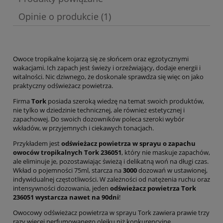
Opinie o produkcie (1)
Owoce tropikalne kojarzą się ze słońcem oraz egzotycznymi
wakacjami. Ich zapach jest świeży i orzeźwiający, dodaje energii i
witalności. Nic dziwnego, że doskonale sprawdza się więc on jako
praktyczny odświeżacz powietrza.
Firma
Tork
posiada szeroką wiedzę na temat swoich produktów,
nie tylko w dziedzinie technicznej, ale również estetycznej i
zapachowej. Do swoich dozowników poleca szeroki wybór
wkładów, w przyjemnych i ciekawych tonacjach.
Przykładem jest
odświeżacz powietrza w sprayu o zapachu
owoców tropikalnych Tork 236051
, który nie maskuje zapachów,
ale eliminuje je, pozostawiając świeżą i delikatną woń na długi czas.
Wkład o pojemności 75ml, starcza na
3000
dozowań w ustawionej,
indywidualnej częstotliwości. W zależności od natężenia ruchu oraz
intensywności dozowania, jeden
odświeżacz powietrza Tork
236051 wystarcza nawet na 90dni
!
Owocowy odświeżacz powietrza w sprayu Tork zawiera prawie trzy
razy więcej perfumowanego olejku niż konkurencyjne