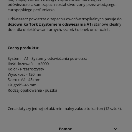
odświeżacze, a sam zapach został stworzony przez wiodącego,
europejskiego perfumiarza.
Odświeżacz powietrza o zapachu owoców tropikalnych pasuje do
dozownika Tork z systemem odświeżania A1
i stanowi idealny
duet dla obiektów sanitarnych, szatni, łazienek oraz toalet.
Cechy produktu:
System A1 - Systemy odświeżania powietrza
Ilość dozowań - ≈3000
Kolor - Przezroczysty
Wysokość - 120 mm
Szerokość - 45 mm
Długość - 45 mm
Rodzaj opakowania - puszka
Cena dotyczy jednej sztuki, minimalny zakup to karton (12 sztuk).
Pomoc