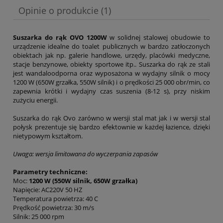
Opinie o produkcie (1)
Suszarka do rąk OVO 1200W
w solidnej stalowej obudowie to
urządzenie idealne do toalet publicznych w bardzo zatłoczonych
obiektach jak np. galerie handlowe, urzędy, placówki medyczne,
stacje benzynowe, obiekty sportowe itp.. Suszarka do rąk ze stali
jest wandaloodporna oraz wyposażona w wydajny silnik o mocy
1200 W (650W grzałka, 550W silnik) i o prędkości 25 000 obr/min, co
zapewnia krótki i wydajny czas suszenia (8-12 s), przy niskim
zużyciu energii.
Suszarka do rąk Ovo zarówno w wersji stal mat jak i w wersji stal
połysk prezentuje się bardzo efektownie w każdej łazience, dzięki
nietypowym kształtom.
Uwaga: wersja limitowana do wyczerpania zapasów
Parametry techniczne:
Moc:
1200 W (550W silnik, 650W grzałka)
Napięcie: AC220V 50 HZ
Temperatura powietrza: 40 C
Prędkość powietrza: 30 m/s
Silnik: 25 000 rpm