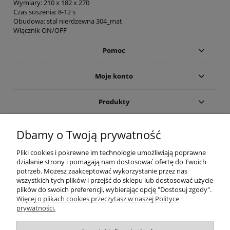
Wymiary: 210 x 182 x 270
Czas suszenia: 8-12 s
Obudowa: stal nierdzewna 304_mat
Włącznik ON/OFF
Pomoc
Moje konto
Produkty
Gwarancja i zwroty
Dbamy o Twoją prywatność
Pliki cookies i pokrewne im technologie umożliwiają poprawne
O firmie
działanie strony i pomagają nam dostosować ofertę do Twoich
potrzeb. Możesz zaakceptować wykorzystanie przez nas
wszystkich tych plików i przejść do sklepu lub dostosować użycie
plików do swoich preferencji, wybierając opcję "Dostosuj zgody".
(c)2015-2022 Sklep internetowy Higieniczny.pl - Ergonomia czystości:
Więcej o plikach cookies przeczytasz w naszej Polityce
Wyposażenie toalet publicznych (suszarka do rąk; dozownik mydła) oraz
prywatności.
łazienek dla osób niepełnosprawnych (poręcze i uchwyty). Wszelkie prawa
zastrzeżone. Zakaz kopiowania i powielania treści. Strona korzysta z plików