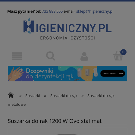
Masz pytanie?
tel:
733 888 555
e-mail:
sklep@higieniczny.pl
»
»
»
Suszarki
Suszarki do rąk
Suszarki do rąk
metalowe
Suszarka do rąk 1200 W Ovo stal mat